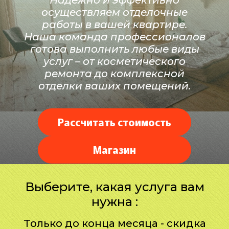
Надежно и эффективно
осуществляем отделочные
работы в вашей квартире.
Наша команда профессионалов
готова выполнить любые виды
услуг – от косметического
ремонта до комплексной
отделки ваших помещений.
Рассчитать стоимость
Магазин
Выберите, какая услуга вам
нужна​​​​​​​​​​​​​​ :
Только до конца месяца - скидка