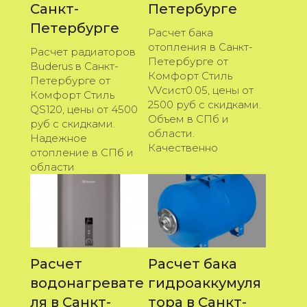
Санкт-
Петербурге
Петербурге
Расчет бака
отопления в Санкт-
Расчет радиаторов
Петербурге от
Buderus в Санкт-
Комфорт Стиль
Петербурге от
VVсист0.05, цены от
Комфорт Стиль
2500 руб с скидками.
QS120, цены от 4500
Объем в СПб и
руб с скидками.
области.
Надежное
Качественно
отопление в СПб и
области
Расчет
Расчет бака
водонагревате
гидроаккумуля
ля в Санкт-
тора в Санкт-