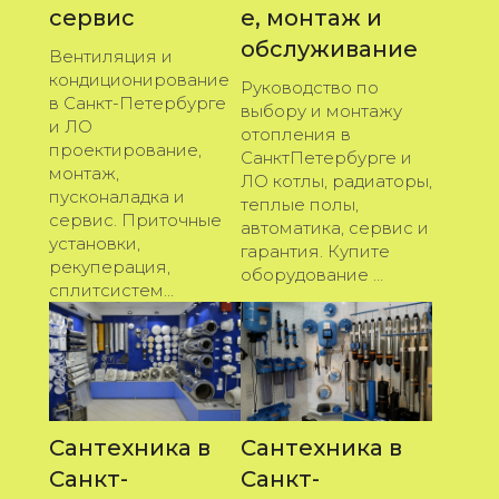
сервис
е, монтаж и
обслуживание
Вентиляция и
кондиционирование
Руководство по
в Санкт-Петербурге
выбору и монтажу
и ЛО
отопления в
проектирование,
СанктПетербурге и
монтаж,
ЛО котлы, радиаторы,
пусконаладка и
теплые полы,
сервис. Приточные
автоматика, сервис и
установки,
гарантия. Купите
рекуперация,
оборудование ...
сплитсистем...
Сантехника в
Сантехника в
Санкт-
Санкт-