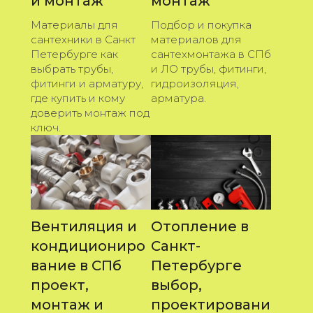
и монтаж
монтаж
Материалы для
Подбор и покупка
сантехники в Санкт
материалов для
Петербурге как
сантехмонтажа в СПб
выбрать трубы,
и ЛО трубы, фитинги,
фитинги и арматуру,
гидроизоляция,
где купить и кому
арматура.
доверить монтаж под
ключ.
Вентиляция и
Отопление в
кондициониро
Санкт-
вание в СПб
Петербурге
проект,
выбор,
монтаж и
проектировани