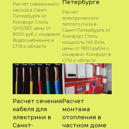
Петербурге
Расчет скважинного
насоса в Санкт-
Расчет
Петербурге от
электрического
Комфорт Стиль
теплого пола в
QHS/367, цены от
Санкт-Петербурге от
8000 руб с скидками.
Комфорт Стиль
Водоснабжение в
мощность 140 Вт/м,
СПб и области
цены от 1800 руб/м с
скидками. Комфорт в
СПб и области
Расчет сечения
Расчет
кабеля для
монтажа
электрики в
отопления в
Санкт-
частном доме