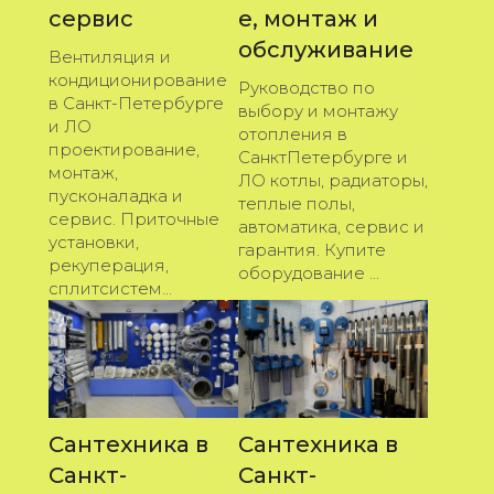
сервис
е, монтаж и
обслуживание
Вентиляция и
кондиционирование
Руководство по
в Санкт-Петербурге
выбору и монтажу
и ЛО
отопления в
проектирование,
СанктПетербурге и
монтаж,
ЛО котлы, радиаторы,
пусконаладка и
теплые полы,
сервис. Приточные
автоматика, сервис и
установки,
гарантия. Купите
рекуперация,
оборудование ...
сплитсистем...
Сантехника в
Сантехника в
Санкт-
Санкт-