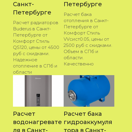
Санкт-
Петербурге
Петербурге
Расчет бака
отопления в Санкт-
Расчет радиаторов
Петербурге от
Buderus в Санкт-
Комфорт Стиль
Петербурге от
VVсист0.05, цены от
Комфорт Стиль
2500 руб с скидками.
QS120, цены от 4500
Объем в СПб и
руб с скидками.
области.
Надежное
Качественно
отопление в СПб и
области
Расчет
Расчет бака
водонагревате
гидроаккумуля
ля в Санкт-
тора в Санкт-