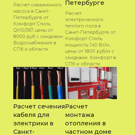
Петербурге
Расчет скважинного
насоса в Санкт-
Расчет
Петербурге от
электрического
Комфорт Стиль
теплого пола в
QHS/367, цены от
Санкт-Петербурге от
8000 руб с скидками.
Комфорт Стиль
Водоснабжение в
мощность 140 Вт/м,
СПб и области
цены от 1800 руб/м с
скидками. Комфорт в
СПб и области
Расчет сечения
Расчет
кабеля для
монтажа
электрики в
отопления в
Санкт-
частном доме