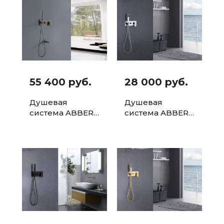
изливом, золото
матовое
55 400 руб.
28 000 руб.
Душевая
Душевая
система ABBER
система ABBER
Daheim
Daheim AF8218
AF8217NG
без излива
скрытого
монтажа с
изливом, никель