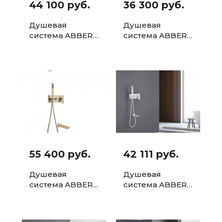
44 100 руб.
36 300 руб.
Душевая
Душевая
система ABBER
система ABBER
Daheim AF8217B
Daheim AF8219B
скрытого
скрытого
монтажа с
монтажа без
изливом,
излива, черная
черная матовая
матовая
55 400 руб.
42 111 руб.
Душевая
Душевая
система ABBER
система ABBER
Daheim AF8217G
Daheim AF8217W
скрытого
с изливом
монтажа с