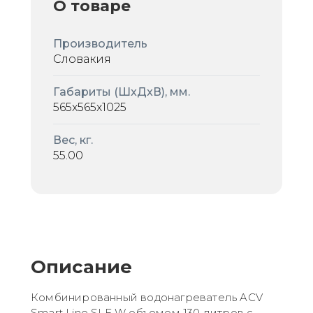
О товаре
Производитель
Словакия
Габариты (ШxДxВ), мм.
565x565x1025
Вес, кг.
55.00
Описание
Комбинированный водонагреватель ACV
Smart Line SLE W объемом 130 литров с