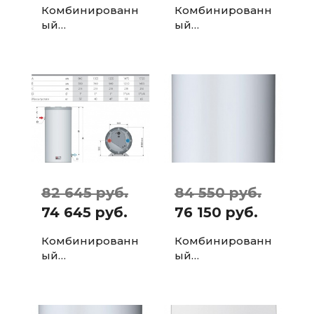
Комбинированн
Комбинированн
ый
ый
водонагревател
водонагревател
ь ACV Smart Line
ь ACV Smart Line
SLE W105
SLE W 161 л
82 645 руб.
84 550 руб.
74 645 руб.
76 150 руб.
Комбинированн
Комбинированн
ый
ый
водонагревател
водонагревател
ь ACV Comfort E
ь ACV Comfort E
105 л
130 л