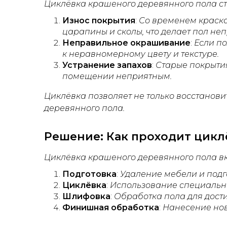
Циклёвка крашеного деревянного пола с
Износ покрытия
:
Со временем краска
царапины и сколы, что делает пол не
Неправильное окрашивание
:
Если по
к неравномерному цвету и текстуре.
Устранение запахов
:
Старые покрытия
помещении неприятным.
Циклёвка позволяет не только восстанови
деревянного пола.
Решение: Как проходит циклё
Циклёвка крашеного деревянного пола вк
Подготовка
:
Удаление мебели и подг
Циклёвка
:
Использование специально
Шлифовка
:
Обработка пола для дост
Финишная обработка
:
Нанесение нов