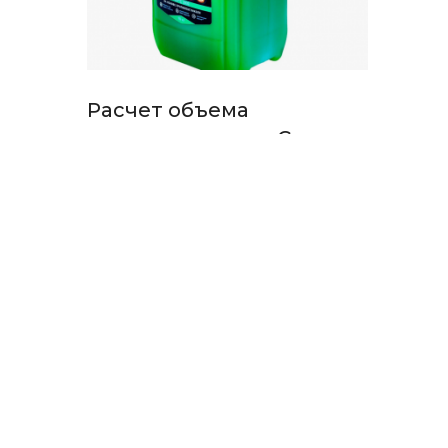
Расчет объема
теплоносителя в Санкт-
Петербурге
Точный расчет объема в Питере:
V=(π×D²/4)×L, 150-300 л/дом –
скидки от Комфорт Стиль, системы
в СПб и Ленинградской области.