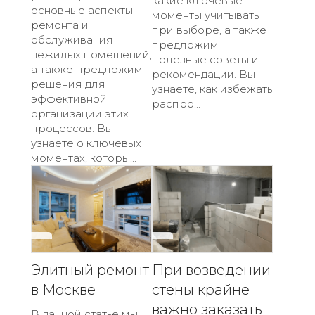
какие ключевые
основные аспекты
моменты учитывать
ремонта и
при выборе, а также
обслуживания
предложим
нежилых помещений,
полезные советы и
а также предложим
рекомендации. Вы
решения для
узнаете, как избежать
эффективной
распро...
организации этих
процессов. Вы
узнаете о ключевых
моментах, которы...
Элитный ремонт
При возведении
в Москве
стены крайне
важно заказать
В данной статье мы