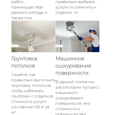
работ,
правильно выбрать
преимуществах
услуги по ремонту и
данного метода, а
отделке, чт...
также пол...
Грунтовка
Машинное
потолков
ошкуривание
поверхности
Узнайте, как
правильно выполнить
В данной статье мы
грунтовку потолков,
рассмотрим процесс
чтобы избежать
машинного
проблем с отделкой.
ошкуривания
Стоимость услуги
поверхности, его
составляет 95 ₽ за
стоимость и
м².
преимущества.