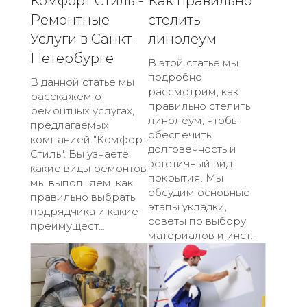
Комфорт Стиль -
Как правильно
Ремонтные
стелить
Услуги в Санкт-
линолеум
Петербурге
В этой статье мы
подробно
В данной статье мы
рассмотрим, как
расскажем о
правильно стелить
ремонтных услугах,
линолеум, чтобы
предлагаемых
обеспечить
компанией "Комфорт
долговечность и
Стиль". Вы узнаете,
эстетичный вид
какие виды ремонтов
покрытия. Мы
мы выполняем, как
обсудим основные
правильно выбрать
этапы укладки,
подрядчика и какие
советы по выбору
преимущест...
материалов и инст...