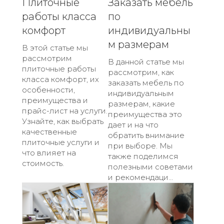
Плиточные
Заказать мебель
работы класса
по
комфорт
индивидуальны
м размерам
В этой статье мы
рассмотрим
В данной статье мы
плиточные работы
рассмотрим, как
класса комфорт, их
заказать мебель по
особенности,
индивидуальным
преимущества и
размерам, какие
прайс-лист на услуги.
преимущества это
Узнайте, как выбрать
дает и на что
качественные
обратить внимание
плиточные услуги и
при выборе. Мы
что влияет на
также поделимся
стоимость.
полезными советами
и рекомендаци...