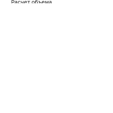
Расчет объема
теплоносителя
в Санкт-
Петербурге
Точный расчет
объема в Питере: V=
(π×D²/4)×L, 150-300 л/
дом – скидки от
Комфорт Стиль,
системы в СПб и
Ленинградской
области.