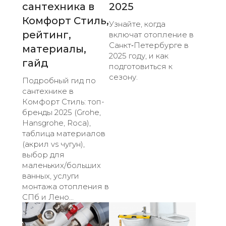
сантехника в
2025
Комфорт Стиль,
Узнайте, когда
рейтинг,
включат отопление в
Санкт‑Петербурге в
материалы,
2025 году, и как
гайд
подготовиться к
сезону.
Подробный гид по
сантехнике в
Комфорт Стиль: топ-
бренды 2025 (Grohe,
Hansgrohe, Roca),
таблица материалов
(акрил vs чугун),
выбор для
маленьких/больших
ванных, услуги
монтажа отопления в
СПб и Лено...