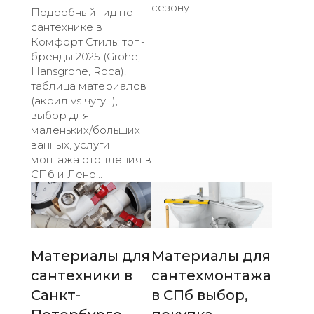
сезону.
Подробный гид по
сантехнике в
Комфорт Стиль: топ-
бренды 2025 (Grohe,
Hansgrohe, Roca),
таблица материалов
(акрил vs чугун),
выбор для
маленьких/больших
ванных, услуги
монтажа отопления в
СПб и Лено...
Материалы для
Материалы для
сантехники в
сантехмонтажа
Санкт-
в СПб выбор,